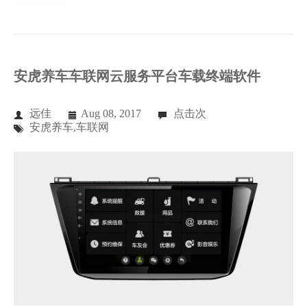
安虎养车车联网云服务平台车载终端软件
远佳
Aug 08, 2017
点击
次
安虎养车,车联网