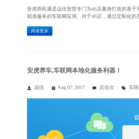
安虎商机通是远佳智慧专门为4S店量身打造的基于
精准服务的车联网应用。对于4S店，通过定制化的系
阅读更多
安虎养车,车联网本地化服务利器！
远佳
Aug 07, 2017
点击
次
车联