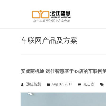
车联网产品及方案
安虎商机通 远佳智慧基于4S店的车联网
远佳智慧
Aug 07, 2017
点击
次